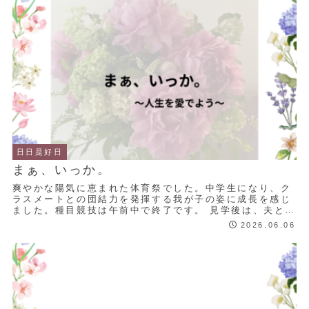
日日是好日
まぁ、いっか。
爽やかな陽気に恵まれた体育祭でした。中学生になり、ク
ラスメートとの団結力を発揮する我が子の姿に成長を感じ
ました。種目競技は午前中で終了です。 見学後は、夫とラ
ンチに出かけました。 6年前の今頃を思えば...
2026.06.06