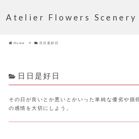
Atelier Flowers Scenery
Home
日日是好日
日日是好日
その日が良いとか悪いとかいった単純な優劣や損
の感情を大切にしよう。