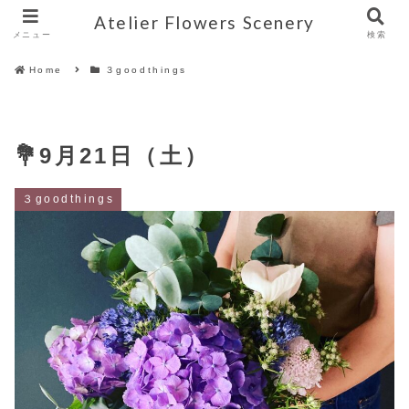
Atelier Flowers Scenery
メニュー
検索
Home
３goodthings
💐9月21日（土）
３goodthings