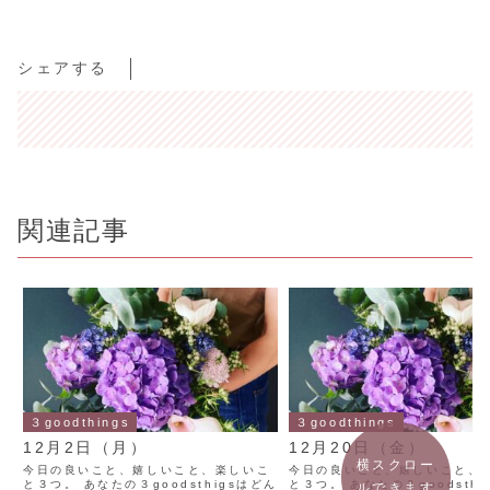
シェアする
関連記事
３goodthings
３goodthings
12月2日（月）
12月20日（金）
横スクロー
今日の良いこと、嬉しいこと、楽しいこ
今日の良いこと、嬉しいこと、
と３つ。 あなたの３goodsthigsはどん
と３つ。 あなたの３goodsthi
ルできます