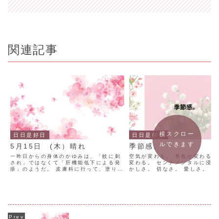
関連記事
横スクロー
日日是好日
日日是好日
ルできます
5月15日 (木）晴れ
季節感。
一昨日からの身体のかゆみは、「蚊に刺
空気が変わる。 景色が変わる。
され」ではなくて「肝機能低下による発
変わる。 センチメンタルに浸る
疹」のようだ。 皮膚科に行って、塗り薬
かしさ。 切なさ。 愛しさ。 
と飲み薬を処方してもらう。 週末含め、
--159日目--
先週は慌ただしく過ごしてた。 ついがん
ばってしまう。 楽しかったけれど、身体
は疲れていたよう...