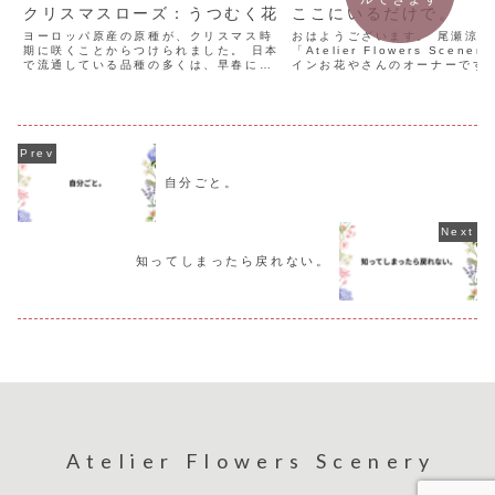
クリスマスローズ：うつむく花
ここにいるだけで。
ヨーロッパ原産の原種が、クリスマス時
おはようございます。 尾瀬涼子
期に咲くことからつけられました。 日本
「Atelier Flowers Scene
で流通している品種の多くは、早春に開
インお花やさんのオーナーです。
花しています。 「ローズ」は「バラ」を
時」 幼い頃、野原に咲くお花で
思い浮かべますが、バラの種類とは異な
た。 お友達も一緒でした。 仲
ります。 「美しさ」の愛称として「ロー
うなど考えず、ここにいるだけで充
ズ」と付けられたよ...
自分ごと。
知ってしまったら戻れない。
Atelier Flowers Scenery