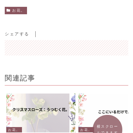
お花。
シェアする
関連記事
横スクロー
お花。
お花。
ルできます