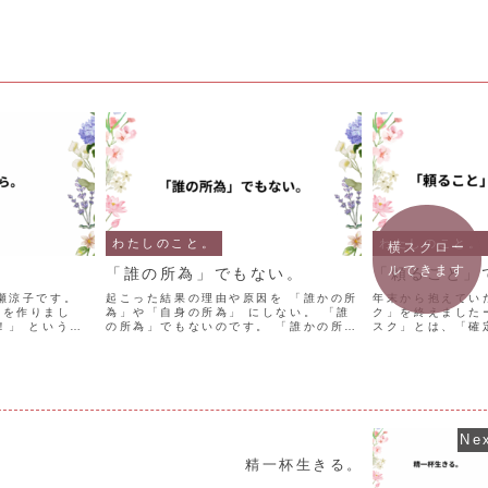
わたしのこと。
わたしのこと。
横スクロー
ルできます
。
「誰の所為」でもない。
「頼ること」
瀬涼子です。
起こった結果の理由や原因を 「誰かの所
年末から抱えてい
キを作りまし
為」や「自身の所為」 にしない。 「誰
ク」を終えました
！」 という反
の所為」でもないのです。 「誰かの所為
スク」とは、「確
アップルジャム
にしたい」だけなのです。 –327日目–
更新手続」でした
々日は、アプリ
◉ HANATSUBAME【花ツバメ】美容ゼ
きが可能となって
ドケーキを作り
リー 特別価格キャンペーン実施中です。
やらなきゃ。」 
...
す・・。 調べてみる
精一杯生きる。