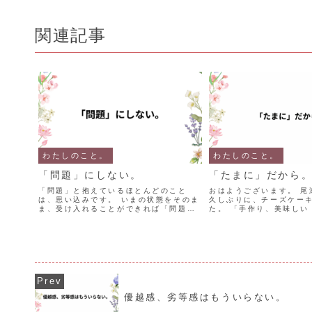
関連記事
わたしのこと。
わたしのこと。
「問題」にしない。
「たまに」だから
「問題」と抱えているほとんどのこと
おはようございます。 尾
は、思い込みです。 いまの状態をそのま
久しぶりに、チーズケー
ま、受け入れることができれば「問題」
た。 「手作り、美味しい
にはならないのです。 3つ年上の姉がい
応が嬉しくて・・ 翌日に
ます。いつも姉と比べて、コンプレック
入りパウンドケーキ、 翌
スを抱いて いました。 いつからでしょ
コットジャム入りパウン
う。 中学生になっ...
ました。 「明日は...
優越感、劣等感はもういらない。