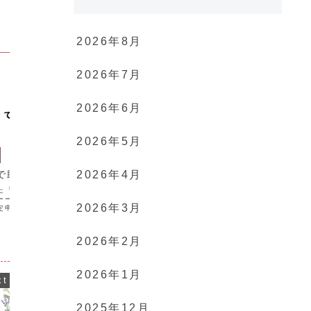
2026年8月
2026年7月
2026年6月
2026年5月
わたしのこと。
わたしの
2026年4月
で助け合える。
書き続けます。
「書く
と」。
た「気掛かりなタス
おはようございます。 尾瀬涼子です。
ーー！ 「気掛かりなタ
昨日の投稿の続きです。 そして、わたし
「書くこと
2026年3月
定申告」「パスポート
も「書き続ける」ことにします。 あと
りました。
。 オンラインでの手続
10日で「連続100日」達成ですが！
る」であり
、「わからないけれど
101日目を目指します。 まだ、出せてい
もあります
と「不安」だったので
ない素直な「ことば」を届けるために。
2026年2月
「正解」を
と...
誰に？ 受け...
「妻」とい
た。 「良い
2026年1月
2025年12月