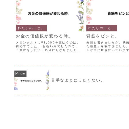
わたしのこと。
わたしのこと。
お金の価値観が変わる時。
背筋をピンと。
メロンタルトに¥3,000を支払うのは、
先日も書きましたが、映
初めてでした。 お祝い用でしたので、
た悪魔」を観てきました。
「贅沢をしたい」気分にもなりました。
ンが目に焼き付いています
値段の数字を二度見しました。 希少な品
ク、イタリアの美しい街並
種であること、薄くカットされた果肉が
ァッションを身に纏い、
美しいことが 決めてでした。 今を逃し
目を奪われました。 せめ
たら、機会はな...
と伸ばして歩く...
苦手なままにしたくない。