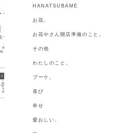
HANATSUBAME
お花。
わたしのこと。
わたしの
お花やさん開店準備のこと。
見つめ直す。
「わたしの悩み」とは。
人生の
。 考えすぎた時、考え
おはようございます。 尾瀬涼子です。
人生の選択
、外を歩く。 恐れや不
「Atelier Flowers Scenery」オンラ
っていまし
その他
景色と風景を眺めること
インお花やさんのオーナーです。 時々湧
「ここ」を
静になれる。 ふと出会
き出るモヤっとした不快感「悩み」があ
や、どうで
 いつもと違う場所、風
ります。 「わたしの悩み」とは、「理想
だから、「
わたしのこと。
、帰ろう。 --127日
とされていることから外れていること...
生の選択肢
しれませんね
ブーケ。
喜び
幸せ
愛おしい。