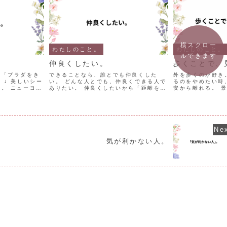
横スクロー
わたしのこと。
わたしのこと。
ルできます
仲良くしたい。
歩くことで、
画「プラダをき
できることなら、誰とでも仲良くした
外を歩くのが好き
 ↓ 美しいシー
い。 どんな人とでも、仲良くできる人で
るのをやめたい時
。 ニューヨー
ありたい。 仲良くしたいから「距離をと
安から離れる。 
みで 素敵なフ
る」。 相手を少しずつ知っていく。 そ
に没頭する。 冷
堂々と歩く姿に
れでいい。 なぜって、「わたし」がそう
うカフェに入る。
て、背筋をピン
して欲しいから。 今日も読んでくださっ
景を楽しむ。 さあ
て、ありがとうご...
目--
気が利かない人。