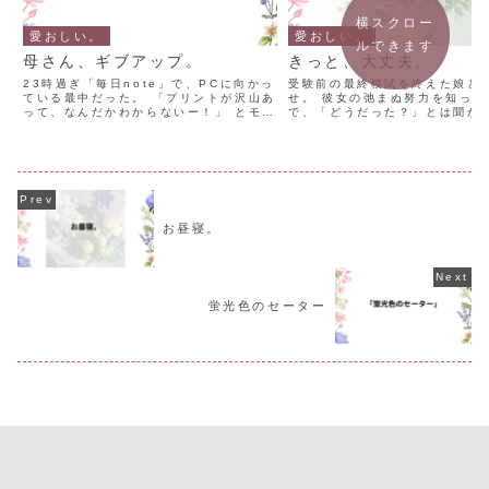
横スクロー
愛おしい。
愛おしい。
ルできます
母さん、ギブアップ。
きっと、大丈夫。
23時過ぎ「毎日note」で、PCに向かっ
受験前の最終模試を終えた娘と
ている最中だった。 「プリントが沢山あ
せ。 彼女の弛まぬ努力を知って
って、なんだかわからないー！」 とモヤ
で、「どうだった？」とは聞かな
モヤモードで娘が側にやってくる。 「え
ァミレスで、スイーツとフリー
ー？！」 急に来られて、状況がわからな
を楽しむ。 一緒に暮らしている
い。 PCから離れる気もないわたしだっ
外だから話せることがある。 共
た。 ど...
は、「家族の様子」...
お昼寝。
蛍光色のセーター