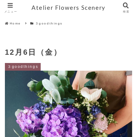
Atelier Flowers Scenery
メニュー
検索
Home
３goodthings
12月6日（金）
３goodthings