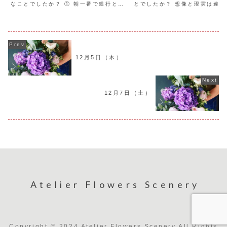
なことでしたか？ ① 朝一番で銀行と郵
とでしたか？ 想像と現実は違う
便局へ行く。年内に済ませたい用事を終
葉にしておかないと忘れる。書
えれた。 ② 購入したお財布とメガネケ
おこう。 今日は、結婚記念日。
ースが届く。触った感触がとても心地良
を買って帰宅する。22年目にな
い。大切に...
な。よくぞ一緒に...
12月5日（木）
12月7日（土）
Atelier Flowers Scenery
Copyright © 2024 Atelier Flowers Scenery All Rights