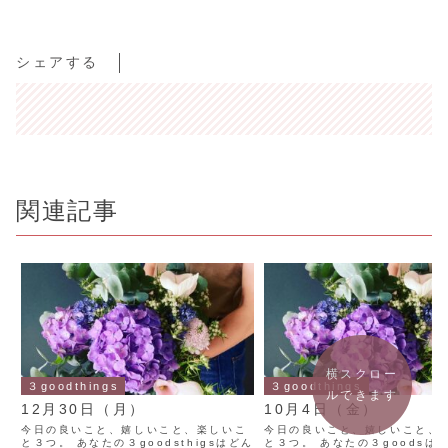
シェアする
関連記事
横スクロー
３goodthings
３goodthings
ルできます
12月30日（月）
10月4日（金）
今日の良いこと、嬉しいこと、楽しいこ
今日の良いこと、嬉しいこと、
と３つ。 あなたの３goodsthigsはどん
と３つ。 あなたの３goodsは