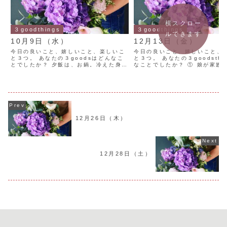
横スクロー
３goodthings
３goodthings
ルできます
10月9日（水）
12月13日（金）
今日の良いこと、嬉しいこと、楽しいこ
今日の良いこと、嬉しいこと、
と３つ。 あなたの３goodsはどんなこ
と３つ。 あなたの３goodsthi
とでしたか？ 夕飯は、お鍋。冷えた身体
なことでしたか？ ① 娘が家族
が温まる。家族も喜んでいた。嬉しい。
子を買ってきてくれた。ゆっく
テレビで社会問題について、議論してい
て食べたい。 ーー大学生の娘と
た。娘と各々の考えを話す。考えを話し
家で過ごす時間が少なくなりま
合えるのは、楽し...
人と夕飯を...
12月26日（木）
12月28日（土）