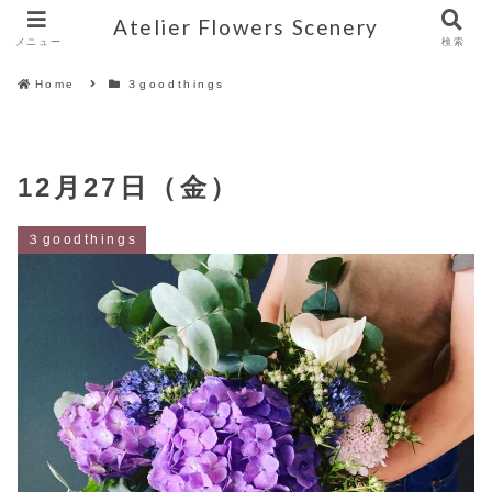
Atelier Flowers Scenery
メニュー
検索
Home
３goodthings
12月27日（金）
３goodthings