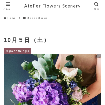
Atelier Flowers Scenery
メニュー
検索
Home
３goodthings
10月５日（土）
３goodthings