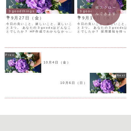
横スクロー
３goodthings
３goodthings
ルできます
💐9月27日（金）
💐9月18日（水）
今日の良いこと、嬉しいこと、楽しいこ
今日の良いこと、嬉しいこと、
と３つ。 あなたの３goodsはどんなこ
と３つ。 あなたの３goodsは
とでしたか？ HP作成でわからなかった
とでしたか？ 採用通知を待って
ことができた。嬉しい。 今日はお休み。
するつもりでいた。しかし、仕
片付けをする。頭の中も整理されるよう
できないのがわかる。転職した
で、気持ちが良い。 腰の痛みが和らい
今日退職を申し出た。スッキリ
だ。良かった。
れで良い。 帰宅後...
10月4日（金）
10月6日（日）