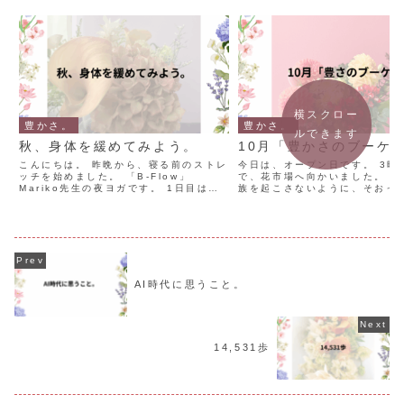
横スクロー
豊かさ。
豊かさ。
ルできます
秋、身体を緩めてみよう。
10月「豊かさのブーケ
こんにちは。 昨晩から、寝る前のストレ
今日は、オープン日です。 3時
ッチを始めました。 「B-Flow」
で、花市場へ向かいました。 寝
Mariko先生の夜ヨガです。 1日目は、5
族を起こさないように、そおっ
分間の「不調改善ヨガ」をしました 先生
ます。 外は、暗く曇り空。 湿
の口調が穏やかで、背景がグリーンのシ
冷えた空気を感じました。 季節
ンプルな空間が とても心地良く感じまし
かっていますね・・！ 10月の
た。 公式...
のブーケ」は...
AI時代に思うこと。
14,531歩